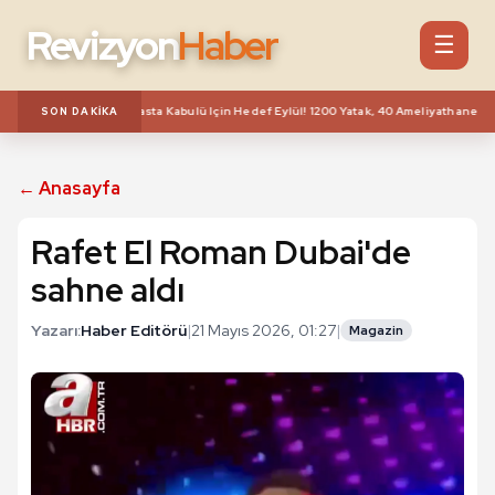
Revizyon
Haber
☰
esi Için Geri Sayım: Hasta Kabulü Için Hedef Eylül! 1200 Yatak, 40 Ameliyathane, 386 
SON DAKIKA
← Anasayfa
Rafet El Roman Dubai'de
sahne aldı
Yazarı:
Haber Editörü
|
21 Mayıs 2026, 01:27
|
Magazin