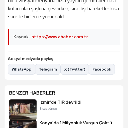
oldu. Sosyal medyada hızla yayılan görüntüler bazı
kullanıcıları şaşkına çevirirken, sıra dışı hareketler kısa
sürede binlerce yorum aldı.
Kaynak :
https://www.ahaber.com.tr
Sosyal medyada paylaş
WhatsApp
Telegram
X (Twitter)
Facebook
BENZER HABERLER
İzmir'de TIR devrildi
8 saat önce
Konya'da 1 Milyonluk Vurgun Çöktü