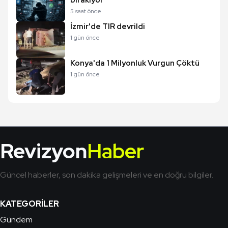
bırakıyor
5 saat önce
İzmir'de TIR devrildi
1 gün önce
Konya'da 1 Milyonluk Vurgun Çöktü
1 gün önce
Revizyon
Haber
Güncel haberler, son dakika gelişmeleri ve en doğru bilgiler.
KATEGORILER
Gündem