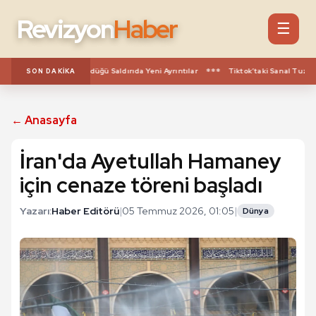
Revizyon
Haber
☰
***
ik Öğretmenin Öldürüldüğü Saldırıda Yeni Ayrıntılar
Tiktok’taki Sanal Tuzak 
SON DAKIKA
← Anasayfa
İran'da Ayetullah Hamaney
için cenaze töreni başladı
Yazarı:
Haber Editörü
|
05 Temmuz 2026, 01:05
|
Dünya