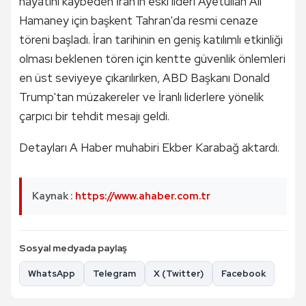
hayatını kaybeden İran'ın eski lideri Ayetullah Ali
Hamaney için başkent Tahran'da resmi cenaze
töreni başladı. İran tarihinin en geniş katılımlı etkinliği
olması beklenen tören için kentte güvenlik önlemleri
en üst seviyeye çıkarılırken, ABD Başkanı Donald
Trump'tan müzakereler ve İranlı liderlere yönelik
çarpıcı bir tehdit mesajı geldi.
Detayları A Haber muhabiri Ekber Karabağ aktardı.
Kaynak :
https://www.ahaber.com.tr
Sosyal medyada paylaş
WhatsApp
Telegram
X (Twitter)
Facebook