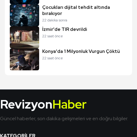
Çocukları dijital tehdit altında
bırakıyor
22 dakika sonra
İzmir'de TIR devrildi
22 saat önce
Konya'da 1 Milyonluk Vurgun Çöktü
22 saat önce
Revizyon
Haber
Güncel haberler, son dakika gelişmeleri ve en doğru bilgiler.
KATEGORILER