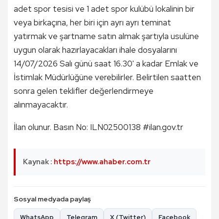
adet spor tesisi ve 1 adet spor kulübü lokalinin bir
veya birkaçına, her biri için ayrı ayrı teminat
yatırmak ve şartname satın almak şartıyla usulüne
uygun olarak hazırlayacakları ihale dosyalarını
14/07/2026 Salı günü saat 16.30' a kadar Emlak ve
İstimlak Müdürlüğüne verebilirler. Belirtilen saatten
sonra gelen teklifler değerlendirmeye
alınmayacaktır.
İlan olunur. Basın No: ILN02500138 #ilan.gov.tr
Kaynak :
https://www.ahaber.com.tr
Sosyal medyada paylaş
WhatsApp
Telegram
X (Twitter)
Facebook