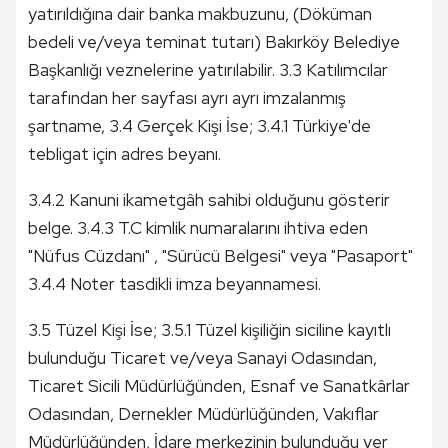
yatırıldığına dair banka makbuzunu, (Döküman
bedeli ve/veya teminat tutarı) Bakırköy Belediye
Başkanlığı veznelerine yatırılabilir. 3.3 Katılımcılar
tarafından her sayfası ayrı ayrı imzalanmış
şartname, 3.4 Gerçek Kişi İse; 3.4.1 Türkiye'de
tebligat için adres beyanı.
3.4.2 Kanuni ikametgâh sahibi olduğunu gösterir
belge. 3.4.3 T.C kimlik numaralarını ihtiva eden
"Nüfus Cüzdanı" , "Sürücü Belgesi" veya "Pasaport"
3.4.4 Noter tasdikli imza beyannamesi.
3.5 Tüzel Kişi İse; 3.5.1 Tüzel kişiliğin siciline kayıtlı
bulunduğu Ticaret ve/veya Sanayi Odasından,
Ticaret Sicili Müdürlüğünden, Esnaf ve Sanatkârlar
Odasından, Dernekler Müdürlüğünden, Vakıflar
Müdürlüğünden, İdare merkezinin bulunduğu yer