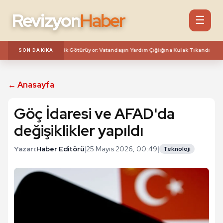
Revizyon
Haber
☰
***
zaleti! Sokakları Pislik Götürüyor: Vatandaşın Yardım Çığlığına Kulak Tıkandı
SON DAKIKA
← Anasayfa
Göç İdaresi ve AFAD'da
değişiklikler yapıldı
Yazarı:
Haber Editörü
|
25 Mayıs 2026, 00:49
|
Teknoloji