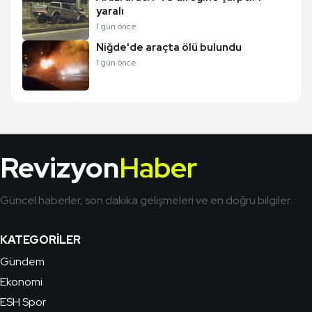
yaralı
1 gün önce
Niğde'de araçta ölü bulundu
1 gün önce
Revizyon
Haber
Güncel haberler, son dakika gelişmeleri ve en doğru bilgiler.
KATEGORILER
Gündem
Ekonomi
ESH Spor