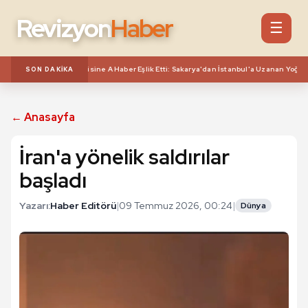
Revizyon
Haber
☰
un 15 Saati Aşan Mesaisine A Haber Eşlik Etti: Sakarya'dan İstanbul'a Uzanan Yoğun 
SON DAKIKA
← Anasayfa
İran'a yönelik saldırılar
başladı
Yazarı:
Haber Editörü
|
09 Temmuz 2026, 00:24
|
Dünya