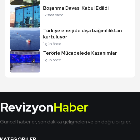
Boşanma Davası Kabul Edildi
17 saat önce
Türkiye enerjide dışa bağımlılıktan
kurtuluyor
1 gün önce
Terörle Mücadelede Kazanımlar
1 gün önce
Revizyon
Haber
Güncel haberler, son dakika gelişmeleri ve en doğru bilgiler.
KATEGORILER