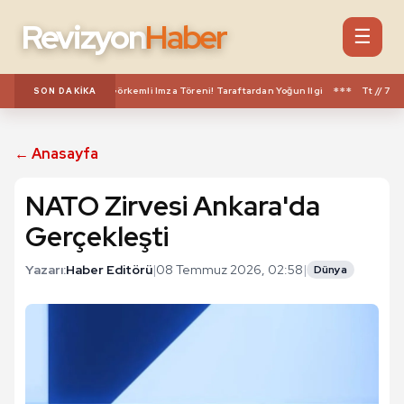
Revizyon
Haber
☰
***
uhammed Salah Için Görkemli Imza Töreni! Taraftardan Yoğun Ilgi
Tt // 7 Ağu
SON DAKIKA
← Anasayfa
NATO Zirvesi Ankara'da
Gerçekleşti
Yazarı:
Haber Editörü
|
08 Temmuz 2026, 02:58
|
Dünya