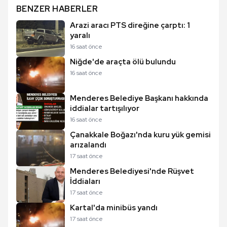
BENZER HABERLER
Arazi aracı PTS direğine çarptı: 1
yaralı
16 saat önce
Niğde'de araçta ölü bulundu
16 saat önce
Menderes Belediye Başkanı hakkında
iddialar tartışılıyor
16 saat önce
Çanakkale Boğazı'nda kuru yük gemisi
arızalandı
17 saat önce
Menderes Belediyesi'nde Rüşvet
İddiaları
17 saat önce
Kartal'da minibüs yandı
17 saat önce