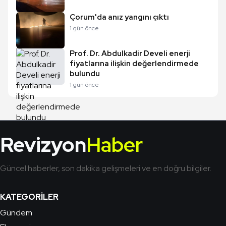
Çorum'da anız yangını çıktı
1 gün önce
Prof. Dr. Abdulkadir Develi enerji
fiyatlarına ilişkin değerlendirmede
bulundu
1 gün önce
Revizyon
Haber
Güncel haberler, son dakika gelişmeleri ve en doğru bilgiler.
KATEGORILER
Gündem