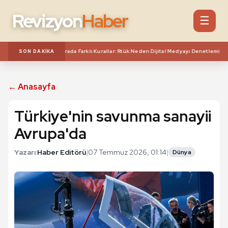
Revizyon
Haber
☰
Kimine Sefa! Aynı Mecrada Farklı Kurallar: Rtük Neden Dijital Medyayı Denetlemiyor?
SON DAKIKA
← Anasayfa
Türkiye'nin savunma sanayii
Avrupa'da
Yazarı:
Haber Editörü
|
07 Temmuz 2026, 01:14
|
Dünya