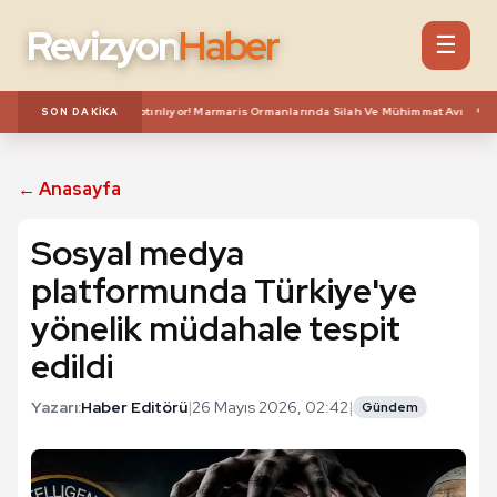
Revizyon
Haber
☰
***
y Karatepe'ye Keşif Yaptırılıyor! Marmaris Ormanlarında Silah Ve Mühimmat Avı
SON DAKIKA
← Anasayfa
Sosyal medya
platformunda Türkiye'ye
yönelik müdahale tespit
edildi
Yazarı:
Haber Editörü
|
26 Mayıs 2026, 02:42
|
Gündem