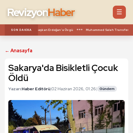
Revizyon
Haber
☰
***
hurbaşkanı Avn'dan Başkan Erdoğan'a Övgü
Muhammed Salah Transferinin P
SON DAKIKA
← Anasayfa
Sakarya'da Bisikletli Çocuk
Öldü
Yazarı:
Haber Editörü
|
02 Haziran 2026, 01:26
|
Gündem