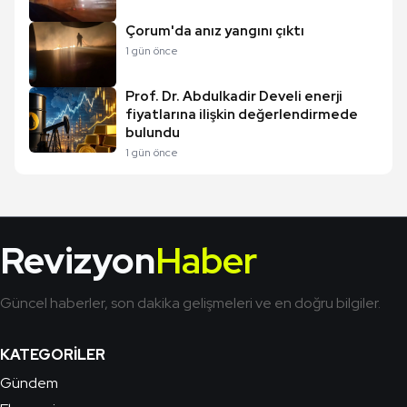
Çorum'da anız yangını çıktı
1 gün önce
Prof. Dr. Abdulkadir Develi enerji
fiyatlarına ilişkin değerlendirmede
bulundu
1 gün önce
Revizyon
Haber
Güncel haberler, son dakika gelişmeleri ve en doğru bilgiler.
KATEGORILER
Gündem