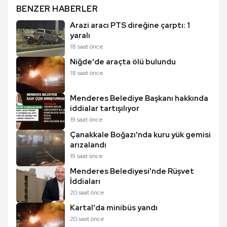
BENZER HABERLER
Arazi aracı PTS direğine çarptı: 1
yaralı
18 saat önce
Niğde'de araçta ölü bulundu
18 saat önce
Menderes Belediye Başkanı hakkında
iddialar tartışılıyor
19 saat önce
Çanakkale Boğazı'nda kuru yük gemisi
arızalandı
19 saat önce
Menderes Belediyesi'nde Rüşvet
İddiaları
20 saat önce
Kartal'da minibüs yandı
20 saat önce