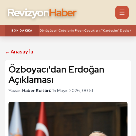
Revizyon
Haber
☰
l Tuzak Gerçek Infaza Dönüşüyor! Çetelerin Piyon Çocukları: "Kardeşim" Deyip Ölüme 
SON DAKIKA
← Anasayfa
Özboyacı'dan Erdoğan
Açıklaması
Yazarı:
Haber Editörü
|
15 Mayıs 2026, 00:51