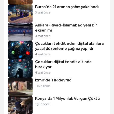
Bursa'da 21 aranan şahıs yakalandı
3 saat önce
Ankara-Riyad-İslamabad yeni bir
eksen mi
3 saat önce
Çocukları tehdit eden dijital alanlara
yasal düzenleme çağrısı yapıldı
4 saat önce
Çocukları dijital tehdit altında
bırakıyor
4 saat önce
İzmir'de TIR devrildi
1 gün önce
Konya'da 1 Milyonluk Vurgun Çöktü
1 gün önce