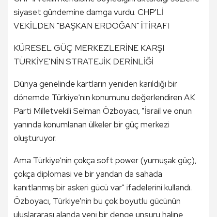
siyaset gündemine damga vurdu. CHP'Lİ
VEKİLDEN "BAŞKAN ERDOĞAN" İTİRAFI
KÜRESEL GÜÇ MERKEZLERİNE KARŞI
TÜRKİYE'NİN STRATEJİK DERİNLİĞİ
Dünya genelinde kartların yeniden karıldığı bir
dönemde Türkiye'nin konumunu değerlendiren AK
Parti Milletvekili Selman Özboyacı, "İsrail ve onun
yanında konumlanan ülkeler bir güç merkezi
oluşturuyor.
Ama Türkiye'nin çokça soft power (yumuşak güç),
çokça diplomasi ve bir yandan da sahada
kanıtlanmış bir askeri gücü var" ifadelerini kullandı.
Özboyacı, Türkiye'nin bu çok boyutlu gücünün
uluslararası alanda yeni bir denge unsuru haline