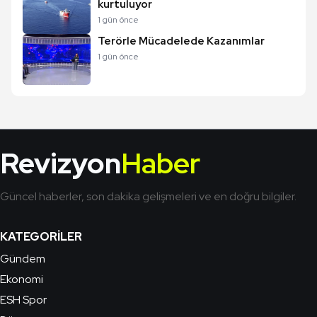
kurtuluyor
1 gün önce
Terörle Mücadelede Kazanımlar
1 gün önce
Revizyon
Haber
Güncel haberler, son dakika gelişmeleri ve en doğru bilgiler.
KATEGORILER
Gündem
Ekonomi
ESH Spor