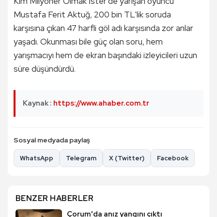
Kim Milyoner Olmak İster'de yarışan oyuncu
Mustafa Ferit Aktuğ, 200 bin TL'lik soruda
karşısına çıkan 47 harfli göl adı karşısında zor anlar
yaşadı. Okunması bile güç olan soru, hem
yarışmacıyı hem de ekran başındaki izleyicileri uzun
süre düşündürdü.
Kaynak :
https://www.ahaber.com.tr
Sosyal medyada paylaş
WhatsApp
Telegram
X (Twitter)
Facebook
BENZER HABERLER
Çorum'da anız yangını çıktı