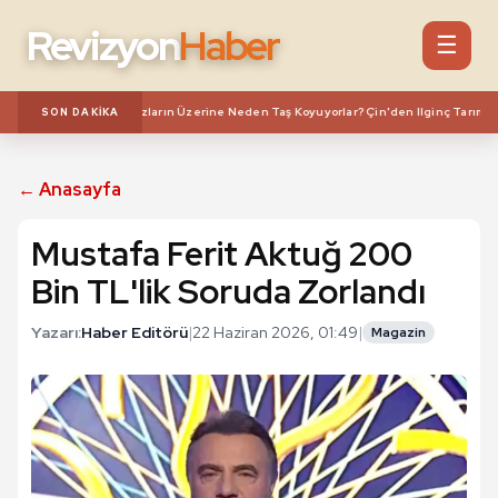
Revizyon
Haber
☰
***
 - 3.Sira
Karpuzların Üzerine Neden Taş Koyuyorlar? Çin'den Ilginç Tarım Yö
SON DAKIKA
← Anasayfa
Mustafa Ferit Aktuğ 200
Bin TL'lik Soruda Zorlandı
Yazarı:
Haber Editörü
|
22 Haziran 2026, 01:49
|
Magazin