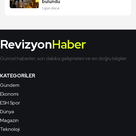
bulundu
1 gün önce
Revizyon
Haber
Güncel haberler, son dakika gelişmeleri ve en doğru bilgiler.
KATEGORILER
Gündem
Ekonomi
ESH Spor
Dünya
Magazin
Teknoloji