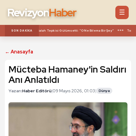
Revizyon
Haber
☰
***
eyzenin Muhammed Salah Tepkisi Gülümsetti: "O Ne Bilema Bir Şey"
Toplums
SON DAKIKA
← Anasayfa
Mücteba Hamaney'in Saldırı
Anı Anlatıldı
Yazarı:
Haber Editörü
|
09 Mayıs 2026, 01:03
|
Dünya