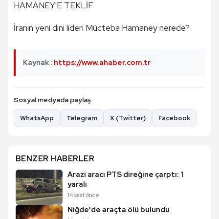
HAMANEY'E TEKLİF
İranın yeni dini lideri Mücteba Hamaney nerede?
Kaynak :
https://www.ahaber.com.tr
Sosyal medyada paylaş
WhatsApp
Telegram
X (Twitter)
Facebook
BENZER HABERLER
Arazi aracı PTS direğine çarptı: 1
yaralı
14 saat önce
Niğde'de araçta ölü bulundu