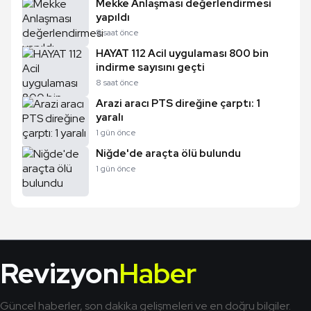
Mekke Anlaşması değerlendirmesi
yapıldı
8 saat önce
HAYAT 112 Acil uygulaması 800 bin
indirme sayısını geçti
8 saat önce
Arazi aracı PTS direğine çarptı: 1
yaralı
1 gün önce
Niğde'de araçta ölü bulundu
1 gün önce
Revizyon
Haber
Güncel haberler, son dakika gelişmeleri ve en doğru bilgiler.