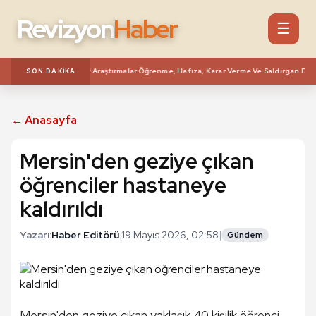
Revizyon
Haber
☰
va Zihni Nasıl Etkiliyor? Araştırmalar Öğrenme, Hafıza, Karar Verme Ve Saldırgan Davr
SON DAKIKA
← Anasayfa
Mersin'den geziye çıkan
öğrenciler hastaneye
kaldırıldı
Yazarı:
Haber Editörü
|
19 Mayıs 2026, 02:58
|
Gündem
Mersin'den geziye çıkan yaklaşık 40 kişilik öğrenci