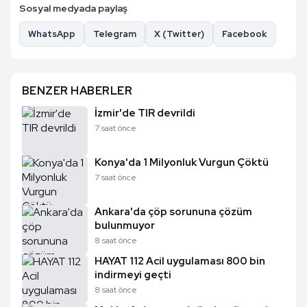
Sosyal medyada paylaş
WhatsApp
Telegram
X (Twitter)
Facebook
BENZER HABERLER
İzmir'de TIR devrildi
7 saat önce
Konya'da 1 Milyonluk Vurgun Çöktü
7 saat önce
Ankara'da çöp sorununa çözüm
bulunmuyor
8 saat önce
HAYAT 112 Acil uygulaması 800 bin
indirmeyi geçti
8 saat önce