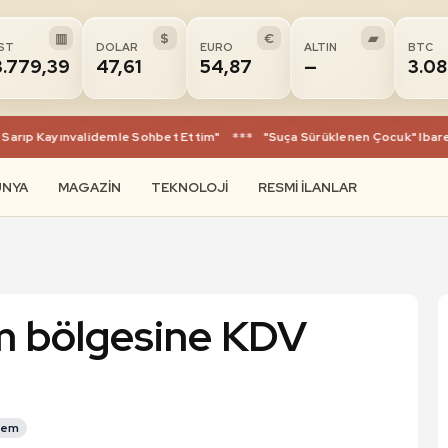
▥
$
€
▰
IST
DOLAR
EURO
ALTIN
BTC
3.779,39
47,61
54,87
—
3.0
ıp Kayınvalidemle Sohbet Ettim"
***
"Suça Sürüklenen Çocuk" Ibaresi Tari
ÜNYA
MAGAZIN
TEKNOLOJI
RESMI İLANLAR
m bölgesine KDV
dem