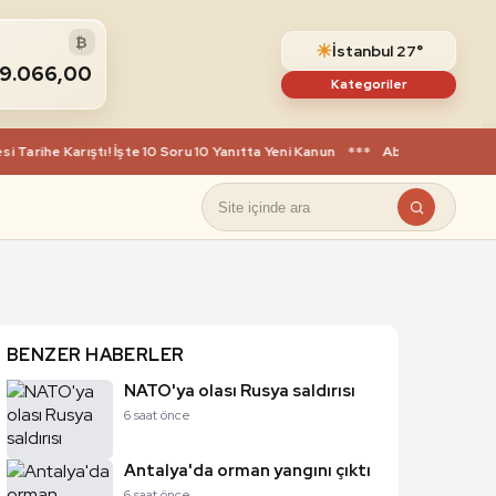
₿
☀
İstanbul 27°
89.066,00
Kategoriler
he Karıştı! İşte 10 Soru 10 Yanıtta Yeni Kanun
***
Abdülhamid Han Ile Gu
BENZER HABERLER
NATO'ya olası Rusya saldırısı
6 saat önce
Antalya'da orman yangını çıktı
6 saat önce