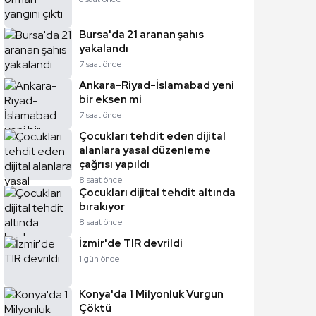
Bursa'da 21 aranan şahıs
yakalandı
7 saat önce
Ankara-Riyad-İslamabad yeni
bir eksen mi
7 saat önce
Çocukları tehdit eden dijital
alanlara yasal düzenleme
çağrısı yapıldı
8 saat önce
Çocukları dijital tehdit altında
bırakıyor
8 saat önce
İzmir'de TIR devrildi
1 gün önce
Konya'da 1 Milyonluk Vurgun
Çöktü