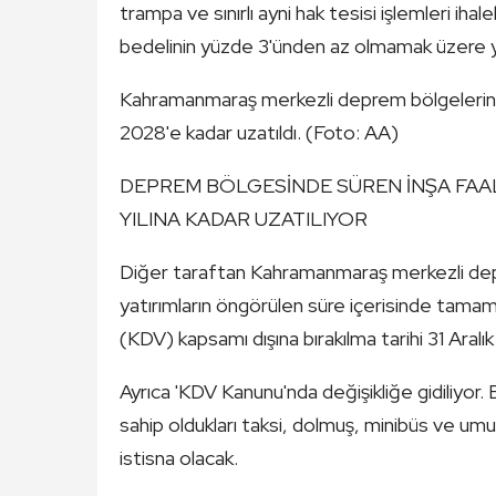
trampa ve sınırlı ayni hak tesisi işlemleri ih
bedelinin yüzde 3'ünden az olmamak üzere y
Kahramanmaraş merkezli deprem bölgelerin
2028'e kadar uzatıldı. (Foto: AA)
DEPREM BÖLGESİNDE SÜREN İNŞA FAALİY
YILINA KADAR UZATILIYOR
Diğer taraftan Kahramanmaraş merkezli depr
yatırımların öngörülen süre içerisinde tamam
(KDV) kapsamı dışına bırakılma tarihi 31 Aralı
Ayrıca 'KDV Kanunu'nda değişikliğe gidiliyor. 
sahip oldukları taksi, dolmuş, minibüs ve umum
istisna olacak.