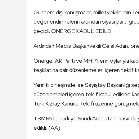
Gündem dışı konuşmalar, milletvekillerinin 1'er
değerlendirmelerin ardından siyasi parti gr
geçildi. ÖNERGE KABUL EDİLDİ
Ardından Meclis Başkanvekili Celal Adan, ön
Önerge, AK Parti ve MHP'lilerin oylarıyla ka
teşkilatına dair düzenlemeleri içeren teklif 
Yarın ki birleşimde ise Sayıştay Başkanlığı se
düzenlemeleri içeren teklif kabul edilene ka
Türk Kızılay Kanunu Teklifi üzerine görüşmel
TBMM'de Türkiye Suudi Arabistan raasında yap
edildi. (AA)