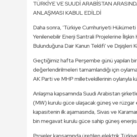
TÜRKİYE VE SUUDİ ARABİSTAN ARASIND
ANLAŞMASI KABUL EDİLDİ
Daha sonra, 'Türkiye Cumhuriyeti Hükümeti i
Yenilenebilir Enerji Santrali Projelerine İli
Bulunduğuna Dair Kanun Teklifi' ve Dışişler
Geçtiğimiz hafta Perşembe günü yapılan birle
değerlendirilmeleri tamamlandığı için oylam
AK Parti ve MHP milletvekillerinin oylarıyla k
Anlaşma kapsamında Suudi Arabistan şirketl
(MW) kurulu güce ulaşacak güneş ve rüzgar en
kapasitenin ilk aşamasında, Sivas ve Karam
bin megavat kurulu güce sahip güneş enerjisi s
Projeler kapsamında üretilen elektrik Türkiy