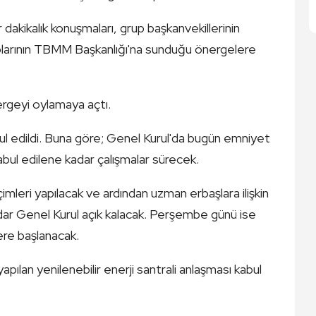
 dakikalık konuşmaları, grup başkanvekillerinin
uplarının TBMM Başkanlığı'na sunduğu önergelere
ergeyi oylamaya açtı.
bul edildi. Buna göre; Genel Kurul'da bugün emniyet
kabul edilene kadar çalışmalar sürecek.
çimleri yapılacak ve ardından uzman erbaşlara ilişkin
dar Genel Kurul açık kalacak. Perşembe günü ise
ere başlanacak.
ılan yenilenebilir enerji santrali anlaşması kabul