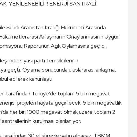
AKİ YENİLENEBİLİR ENERJİ SANTRALİ
le Suudi Arabistan Krallığı Hükümeti Arasında
şkin Hükümetlerarası Anlaşmanın Onaylanmasının Uygun
i Komisyonu Raporunun Açık Oylamasına geçildi.
şimde siyasi parti temsilcilerinin
aya geçti. Oylama sonucunda uluslararası anlaşma,
abul edilerek kanunlaştı.
eri tarafından Türkiye'de toplam 5 bin megavat
erjisi projeleri hayata geçirilecek. 5 bin megavatlık
an'da her biri 1000 megavat olmak üzere toplam 2
antrallerinin kurulması planlanıyor.
e tarafından 30 yıl süreyle satın alınacak. TBMM