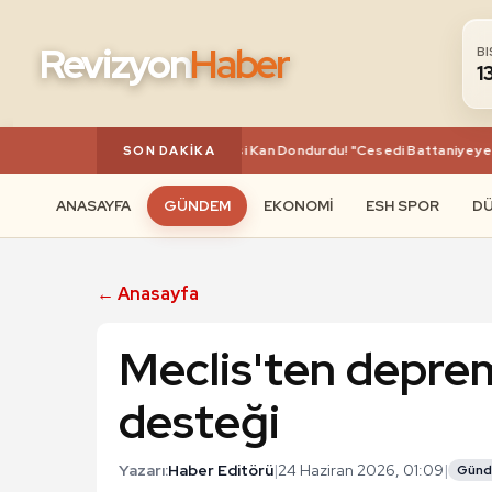
Revizyon
Haber
B
1
Eşini Öldüren Kocanın Ifadesi Kan Dondurdu! "Cesedi Battaniyeye Sar
SON DAKIKA
ANASAYFA
GÜNDEM
EKONOMI
ESH SPOR
D
← Anasayfa
Meclis'ten depre
desteği
Yazarı:
Haber Editörü
|
24 Haziran 2026, 01:09
|
Gün