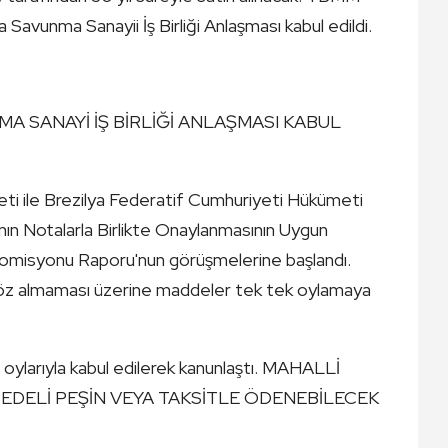
 Savunma Sanayii İş Birliği Anlaşması kabul edildi.
MA SANAYİ İŞ BİRLİĞİ ANLAŞMASI KABUL
ti ile Brezilya Federatif Cumhuriyeti Hükümeti
nın Notalarla Birlikte Onaylanmasının Uygun
i Komisyonu Raporu'nun görüşmelerine başlandı.
e söz almaması üzerine maddeler tek tek oylamaya
n oylarıyla kabul edilerek kanunlaştı. MAHALLİ
BEDELİ PEŞİN VEYA TAKSİTLE ÖDENEBİLECEK