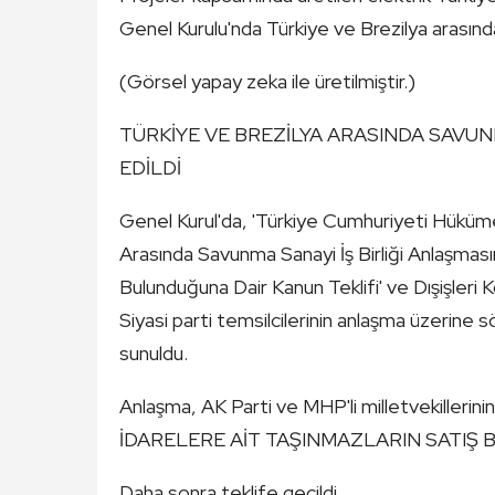
Genel Kurulu'nda Türkiye ve Brezilya arasında
(Görsel yapay zeka ile üretilmiştir.)
TÜRKİYE VE BREZİLYA ARASINDA SAVUN
EDİLDİ
Genel Kurul'da, 'Türkiye Cumhuriyeti Hüküme
Arasında Savunma Sanayi İş Birliği Anlaşması
Bulunduğuna Dair Kanun Teklifi' ve Dışişler
Siyasi parti temsilcilerinin anlaşma üzerin
sunuldu.
Anlaşma, AK Parti ve MHP'li milletvekillerini
İDARELERE AİT TAŞINMAZLARIN SATIŞ 
Daha sonra teklife geçildi.