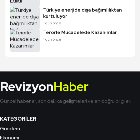
Türkiye enerjide dışa bağımlılıktan
kurtuluyor
1 gün önce
Terörle Mücadelede Kazanımlar
1 gün önce
Revizyon
Haber
Güncel haberler, son dakika gelişmeleri ve en doğru bilgiler.
KATEGORILER
Gündem
Ekonomi