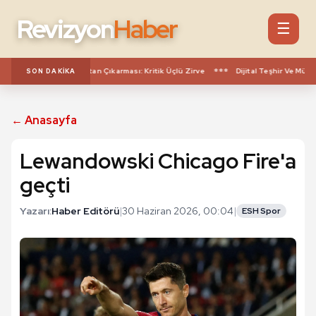
Revizyon
Haber
☰
***
oğan'dan Suudi Arabistan Çıkarması: Kritik Üçlü Zirve
Dijital Teşhir Ve Müste
SON DAKIKA
← Anasayfa
Lewandowski Chicago Fire'a
geçti
Yazarı:
Haber Editörü
|
30 Haziran 2026, 00:04
|
ESH Spor