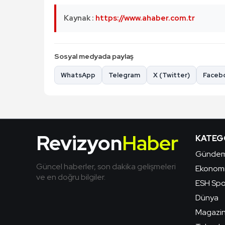
Kaynak :
https://www.ahaber.com.tr
Sosyal medyada paylaş
WhatsApp
Telegram
X (Twitter)
Faceb
Revizyon
Haber
KATEG
Günde
Güncel haberler, son dakika gelişmeleri
Ekonom
ve en doğru bilgiler.
ESH Spo
Dünya
Magazi