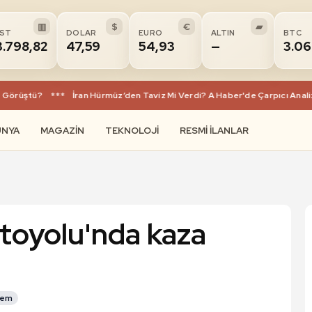
▥
$
€
▰
IST
DOLAR
EURO
ALTIN
BTC
3.798,82
47,59
54,93
—
3.06
örüştü?
***
İran Hürmüz’den Taviz Mi Verdi? A Haber'de Çarpıcı Analiz:
ÜNYA
MAGAZIN
TEKNOLOJI
RESMI İLANLAR
oyolu'nda kaza
dem