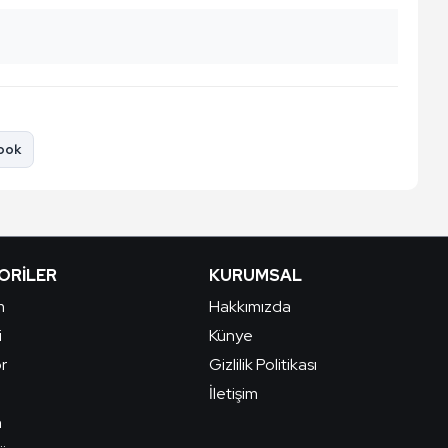
ook
ORILER
KURUMSAL
m
Hakkımızda
i
Künye
r
Gizlilik Politikası
İletişim
n