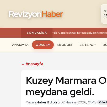
Revizyon
Haber
B
1
k Araçta Gizemli Buluşma! A Haber’de Çarpıcı Analiz: Pezeşkiyan Kiminle G
SON DAKIKA
ANASAYFA
GÜNDEM
EKONOMI
ESH SPOR
D
← Anasayfa
Kuzey Marmara Ot
meydana geldi.
Yazarı:
Haber Editörü
|
02 Haziran 2026, 01:45
|
Gün