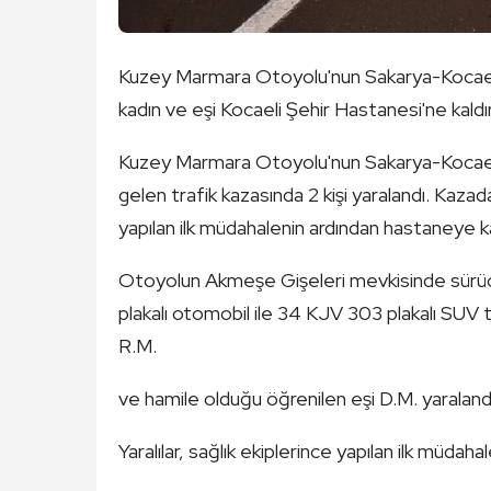
Kuzey Marmara Otoyolu'nun Sakarya-Kocaeli sı
kadın ve eşi Kocaeli Şehir Hastanesi'ne kaldırı
Kuzey Marmara Otoyolu'nun Sakarya-Kocaeli 
gelen trafik kazasında 2 kişi yaralandı. Kazada
yapılan ilk müdahalenin ardından hastaneye kald
Otoyolun Akmeşe Gişeleri mevkisinde sürücü
plakalı otomobil ile 34 KJV 303 plakalı SUV t
R.M.
ve hamile olduğu öğrenilen eşi D.M. yaraland
Yaralılar, sağlık ekiplerince yapılan ilk müdaha