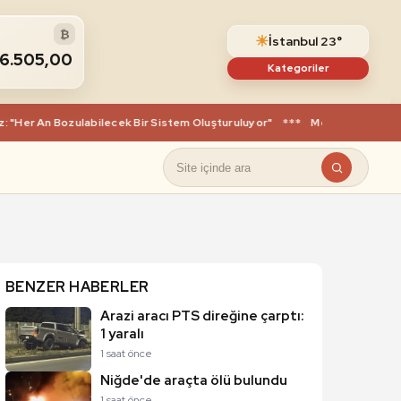
₿
☀
İstanbul 23°
6.505,00
Kategoriler
 "Her An Bozulabilecek Bir Sistem Oluşturuluyor"
***
Menderes’ten Uşak’
BENZER HABERLER
Arazi aracı PTS direğine çarptı:
1 yaralı
1 saat önce
Niğde'de araçta ölü bulundu
1 saat önce