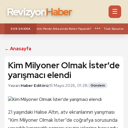
Revizyon
Haber
☰
***
ammed Salah Transferinin Perde Arkasında Neler Yaşandı?
Türk Savunma Sana
SON DAKIKA
← Anasayfa
Kim Milyoner Olmak İster'de
yarışmacı elendi
Yazarı:
Haber Editörü
|
15 Mayıs 2026, 01:28
|
Gündem
21 yaşındaki Halise Altın, atv ekranlarının yarışması
“Kim Milyoner Olmak İster”de coğrafya sorusunda