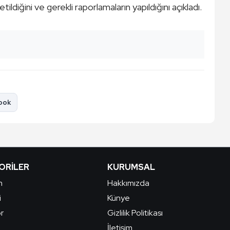
tildiğini ve gerekli raporlamaların yapıldığını açıkladı.
ook
ORILER
KURUMSAL
m
Hakkımızda
i
Künye
r
Gizlilik Politikası
İletişim