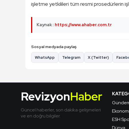
işletme yetkilileri tüm resmi prosedürlerin işle
Kaynak :
https://www.ahaber.com.tr
Sosyal medyada paylaş
WhatsApp
Telegram
X (Twitter)
Faceb
Revizyon
Haber
KATEG
Günde
Güncel haberler, son dakika gelişmeleri
Ekonom
ve en doğru bilgiler.
ESH Spo
Dünya