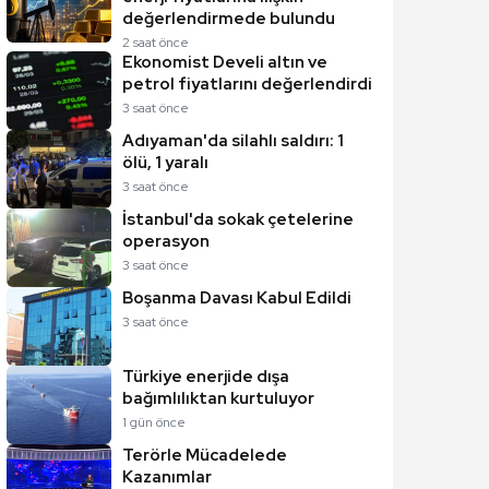
değerlendirmede bulundu
2 saat önce
Ekonomist Develi altın ve
petrol fiyatlarını değerlendirdi
3 saat önce
Adıyaman'da silahlı saldırı: 1
ölü, 1 yaralı
3 saat önce
İstanbul'da sokak çetelerine
operasyon
3 saat önce
Boşanma Davası Kabul Edildi
3 saat önce
Türkiye enerjide dışa
bağımlılıktan kurtuluyor
1 gün önce
Terörle Mücadelede
Kazanımlar