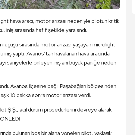
ht hava aracı, motor arızası nedeniyle pilotun kritik
, iniş sırasında hafif şekilde yaralandı.
 uçuşu sırasında motor arızası yaşayan microlight
nlu iniş yaptı. Avanos’tan havalanan hava aracında
ciayı saniyelerle önleyen iniş anı büyük paniğe neden
ndı. Avanos ilçesine bağlı Paşabağları bölgesinden
laşık 10 dakika sonra motor arızası verdi.
ot Ş.Ş., acil durum prosedürlerini devreye alarak
DA ÖNLEDİ
arında bulunan boş bir alana yönelen pilot, yaklaşık