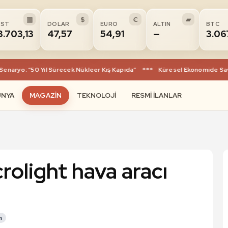
▥
$
€
▰
IST
DOLAR
EURO
ALTIN
BTC
3.703,13
47,57
54,91
—
3.06
ryo: “50 Yıl Sürecek Nükleer Kış Kapıda”
***
Küresel Ekonomide Savaş T
ÜNYA
MAGAZIN
TEKNOLOJI
RESMI İLANLAR
olight hava aracı
n