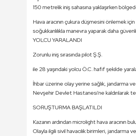
150 metrelik iniş sahasına yaklaşırken bölged
Hava aracının çukura düşmesini önlemek için y
soğukkanlılıkla manevra yaparak daha güvenli 
YOLCU YARALANDI
Zorunlu iniş sırasında pilot Ş.Ş.
ile 28 yaşındaki yolcu Ö.C. hafif şekilde yaral
İhbar üzerine olay yerine sağlık, jandarma ve 
Nevşehir Devlet Hastanesi'ne kaldırılarak teda
SORUŞTURMA BAŞLATILDI
Kazanın ardından microlight hava aracının bulu
Olayla ilgili sivil havacılık birimleri, jandarma 