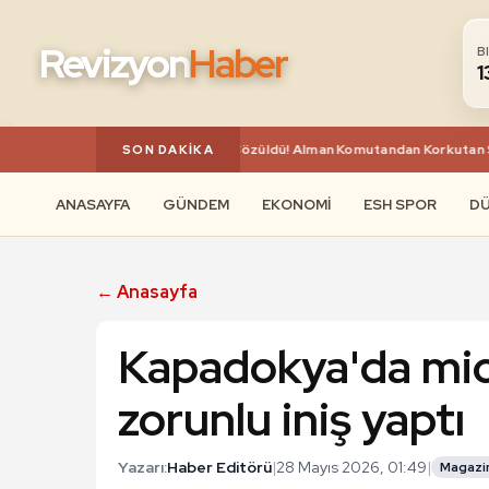
Revizyon
Haber
B
1
esel Krizin Şifreleri A Haber'de Çözüldü! Alman Komutandan Korkutan Sena
SON DAKIKA
ANASAYFA
GÜNDEM
EKONOMI
ESH SPOR
D
← Anasayfa
Kapadokya'da micr
zorunlu iniş yaptı
Yazarı:
Haber Editörü
|
28 Mayıs 2026, 01:49
|
Magazi