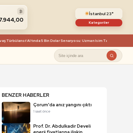
₿
☀
İstanbul 23°
7.944,00
Kategoriler
ürbülansı! Altında 5 Bin Dolar Senaryosu: Uzman Isim Tarih Verdi
***
As
BENZER HABERLER
Çorum'da anız yangını çıktı
1 saat önce
Prof. Dr. Abdulkadir Develi
enerji fiyatlarına ilişkin