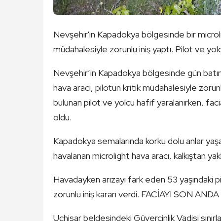
Nevşehir'in Kapadokya bölgesinde bir microlig
müdahalesiyle zorunlu iniş yaptı. Pilot ve yolcu
Nevşehir’in Kapadokya bölgesinde gün batımı
hava aracı, pilotun kritik müdahalesiyle zoru
bulunan pilot ve yolcu hafif yaralanırken, fa
oldu.
Kapadokya semalarında korku dolu anlar yaşa
havalanan microlight hava aracı, kalkıştan yak
Havadayken arızayı fark eden 53 yaşındaki pil
zorunlu iniş kararı verdi. FACİAYI SON AN
Uçhisar beldesindeki Güvercinlik Vadisi sınırl