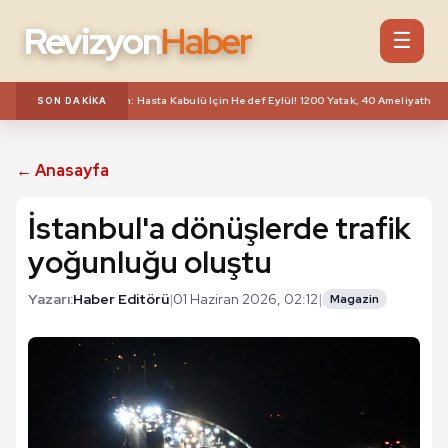
Revizyon
Haber
☰
stanesi Için Geri Sayım: Hasta Kabulü Için Hedef Eylül! 1200 Yatak, 40 Ameliyathane, 
SON DAKIKA
← Anasayfa
İstanbul'a dönüşlerde trafik
yoğunluğu oluştu
Yazarı:
Haber Editörü
|
01 Haziran 2026, 02:12
|
Magazin