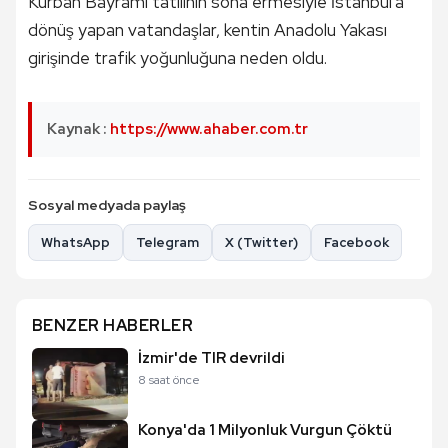
Kurban Bayramı tatilinin sona ermesiyle İstanbul'a
dönüş yapan vatandaşlar, kentin Anadolu Yakası
girişinde trafik yoğunluğuna neden oldu.
Kaynak :
https://www.ahaber.com.tr
Sosyal medyada paylaş
WhatsApp
Telegram
X (Twitter)
Facebook
BENZER HABERLER
İzmir'de TIR devrildi
8 saat önce
Konya'da 1 Milyonluk Vurgun Çöktü