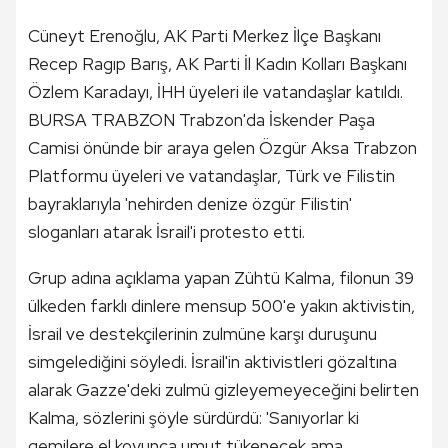
Cüneyt Erenoğlu, AK Parti Merkez İlçe Başkanı
Recep Ragıp Barış, AK Parti İl Kadın Kolları Başkanı
Özlem Karadayı, İHH üyeleri ile vatandaşlar katıldı.
BURSA TRABZON Trabzon'da İskender Paşa
Camisi önünde bir araya gelen Özgür Aksa Trabzon
Platformu üyeleri ve vatandaşlar, Türk ve Filistin
bayraklarıyla 'nehirden denize özgür Filistin'
sloganları atarak İsrail'i protesto etti.
Grup adına açıklama yapan Zühtü Kalma, filonun 39
ülkeden farklı dinlere mensup 500'e yakın aktivistin,
İsrail ve destekçilerinin zulmüne karşı duruşunu
simgelediğini söyledi. İsrail'in aktivistleri gözaltına
alarak Gazze'deki zulmü gizleyemeyeceğini belirten
Kalma, sözlerini şöyle sürdürdü: 'Sanıyorlar ki
gemilere el koyunca umut tükenecek ama