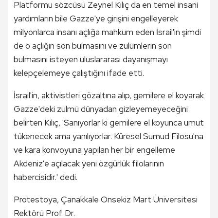
Platformu sözcüsü Zeynel Kılıç da en temel insani
yardımların bile Gazze'ye girişini engelleyerek
milyonlarca insanı açlığa mahkum eden İsrail'in şimdi
de o açlığın son bulmasını ve zulümlerin son
bulmasını isteyen uluslararası dayanışmayı
kelepçelemeye çalıştığını ifade etti.
İsrail'in, aktivistleri gözaltına alıp, gemilere el koyarak
Gazze'deki zulmü dünyadan gizleyemeyeceğini
belirten Kılıç, 'Sanıyorlar ki gemilere el koyunca umut
tükenecek ama yanılıyorlar. Küresel Sumud Filosu'na
ve kara konvoyuna yapılan her bir engelleme
Akdeniz'e açılacak yeni özgürlük filolarının
habercisidir.' dedi.
Protestoya, Çanakkale Onsekiz Mart Üniversitesi
Rektörü Prof. Dr.