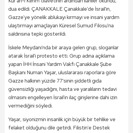
Kur'an-ı Kerim tilavetinin ardından ilahiler okundu,
dua edildi. ÇANAKKALE Çanakkale'de İsrail'in,
Gazze'ye yönelik ablukayı kırmayı ve insani yardım
ulaştırmayı amaçlayan Küresel Sumud Filosu'na
saldırısına tepki gösterildi.
İskele Meydanı'nda bir araya gelen grup, sloganlar
atarak İsrail'i protesto etti. Grup adına açıklama
yapan İHH İnsani Yardım Vakfı Çanakkale Şube
Başkanı Numan Yaşar, uluslararası raporlara göre
Gazze halkının yüzde 77'sinin şiddetli gıda
güvensizliği yaşadığını, hasta ve yaralıların tedavi
olmasını engelleyen İsrail'in ilaç girişlerine dahi izin
vermediğini söyledi.
Yaşar, siyonizmin insanlık için büyük bir tehlike ve
felaket olduğunu dile getirdi. Filistin'e Destek