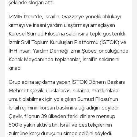
şeklinde slogan attı.
İZMİR İzmir'de, İsrail'in, Gazze'ye yönelik ablukayı
kırmayı ve insani yardım ulaştırmayı amaçlayan
Küresel Sumud Filosu'na saldırısına tepki gösterildi.
İzmir Sivil Toplum Kuruluşları Platformu (İSTOK) ve
İHH İnsani Yardım Derneği İzmir Şubesi öncülüğünde
Konak Meydanı'nda toplananlar, İsrail'in saldırısını
kınadı.
Grup adına açıklama yapan İSTOK Dönem Başkanı
Mehmet Çevik, uluslararası sularda, mazlumlara
umut olabilmek için yola çıkan Sumud Filosu'nun
İsrail rejiminin korsan baskınına uğradığını söyledi.
Çevik, filonun 39 ülkeden farklı dinlere mensup
500'e yakın aktivistin, İsrail ve destekçilerinin
zulmüne karşı duruşunu simgelediğini söyledi.