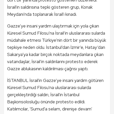
dört bir yanında protesto gösterileri düzenledi.
İsrail'in saldırısına tepki gösteren grup, Konak
Meydanı'nda toplanarak İsrail'i kınadı.
Gazze’ye insani yardım ulaştırmak için yola çıkan
Küresel Sumud Filosu’na İsrail’in uluslararası sularda
müdahale etmesi Türkiye'nin dört bir yanında büyük
tepkiye neden oldu. İstanbul’dan İzmir’e, Hatay’dan
Sakarya’ya kadar birçok noktada meydanlara çıkan
vatandaşlar, İsrail’in saldırılarını protesto ederek
Gazze ablukasının kaldırılması çağrısı yaptı.
İSTANBUL İsrail'in Gazze'ye insani yardım götüren
Küresel Sumud Filosu'na uluslararası sularda
gerçekleştirdiği saldırı, İsrail'in İstanbul
Başkonsolosluğu önünde protesto edildi.
Katılımcılar, 'Sumud'a selam, direnişe devam'