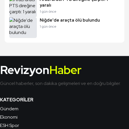
yaralı
1 gün önce
Niğde'de araçta ölü bulundu
1 gün önce
Revizyon
Haber
Güncel haberler, son dakika gelişmeleri ve en doğru bilgiler.
KATEGORILER
Gündem
Ekonomi
ESH Spor