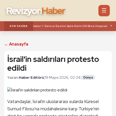
Revizyon
Haber
☰
***
ları Ve Gazilere Yeni Haklar: 1. Derece Gazinin Aylık Geliri 253 Bine Ulaşacak
V
SON DAKIKA
← Anasayfa
İsrail'in saldırıları protesto
edildi
Yazarı:
Haber Editörü
|
19 Mayıs 2026, 02:24
|
Dünya
Vatandaşlar, İsrail'in uluslararası sularda Küresel
Sumud Filosu'na müdahalesine karşı Türkiye'nin