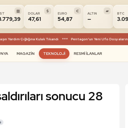
▥
$
€
▰
IST
DOLAR
EURO
ALTIN
BTC
3.779,39
47,61
54,87
—
3.0
Yardım Çığlığına Kulak Tıkandı
***
Pentagon'un Yeni Ufo Dosyalarında Ş
ÜNYA
MAGAZIN
TEKNOLOJI
RESMI İLANLAR
saldırıları sonucu 28
i