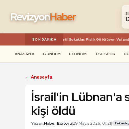
Revizyon
Haber
B
1
Başkentin Göbeğinde Çöp Rezaleti! Sokakları Pislik Götürüyor: Vatandaşın 
SON DAKIKA
ANASAYFA
GÜNDEM
EKONOMI
ESH SPOR
D
← Anasayfa
İsrail'in Lübnan'a 
kişi öldü
Yazarı:
Haber Editörü
|
29 Mayıs 2026, 01:21
|
Teknoloj