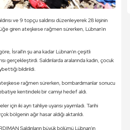
aldırısı ve 9 topçu saldırısı düzenleyerek 28 kişinin
rürlüğe giren ateşkese rağmen sürerken, Lübnan'ın
e, İsrail'in şu ana kadar Lübnan'ın çeşitli
ısı gerçekleştirdi. Saldırılarda aralarında kadın, çocuk
ettiği bildirildi.
giren ateşkese rağmen sürerken, bombardımanlar sonucu
i Nebatiye kentindeki bir camiyi hedef aldı.
er için iki ayrı tahliye uyarısı yayımladı. Tarihi
çok bölgenin ağır hasar aldığı aktarıldı.
 Saldırıların büyük bölümü Lübnan'ın