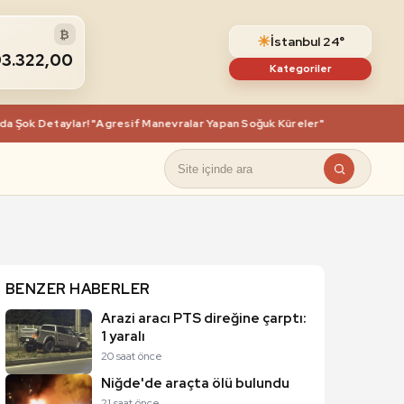
₿
☀
İstanbul 24°
93.322,00
Kategoriler
ok Detaylar! "Agresif Manevralar Yapan Soğuk Küreler" Ve Gizli Videolar 
BENZER HABERLER
Arazi aracı PTS direğine çarptı:
1 yaralı
20 saat önce
Niğde'de araçta ölü bulundu
21 saat önce