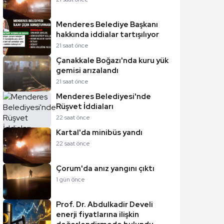
Menderes Belediye Başkanı
hakkında iddialar tartışılıyor
21 saat önce
Çanakkale Boğazı'nda kuru yük
gemisi arızalandı
21 saat önce
Menderes Belediyesi'nde
Rüşvet İddiaları
22 saat önce
Kartal'da minibüs yandı
22 saat önce
Çorum'da anız yangını çıktı
1 gün önce
Prof. Dr. Abdulkadir Develi
enerji fiyatlarına ilişkin