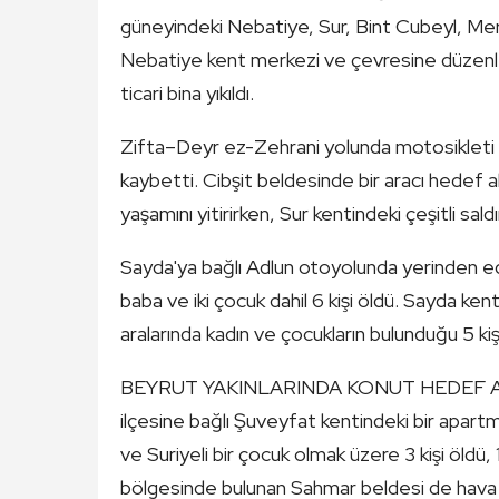
güneyindeki Nebatiye, Sur, Bint Cubeyl, Mer
Nebatiye kent merkezi ve çevresine düzenle
ticari bina yıkıldı.
Zifta–Deyr ez-Zehrani yolunda motosikleti h
kaybetti. Cibşit beldesinde bir aracı hedef ala
yaşamını yitirirken, Sur kentindeki çeşitli saldır
Sayda'ya bağlı Adlun otoyolunda yerinden edil
baba ve iki çocuk dahil 6 kişi öldü. Sayda kent
aralarında kadın ve çocukların bulunduğu 5 kişi 
BEYRUT YAKINLARINDA KONUT HEDEF ALINDI
ilçesine bağlı Şuveyfat kentindeki bir apart
ve Suriyeli bir çocuk olmak üzere 3 kişi öldü,
bölgesinde bulunan Sahmar beldesi de hava sa