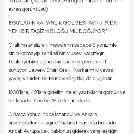
olmaktan çıkacakʺ dedi (Fotoğraf -ahaber.com.tr -
ekran görüntüsü)
1930'LARIN KARANLIK GÖLGESİ: AVRUPA'DA
YENİ BİR FAŞİZM BLOĞU MU DOĞUYOR?
Orallı'nın analizleri, meselenin sadece Siyonizmle
sınırlı kalmayıp tehlikeli bir Musevi karşıtlığını
tetikleyebileceğine dair tarihi bir perspektif
sunuyor. Levent Ersin Orallı, "Korkarım ki yavaş
yavaş yeniden bir Musevi karşıtlığı da oluşabilir.
1930'lara, 40'lara gidelim; neler yaptıklarını gördük ve
biz kınadık. Yine biz 'Bize kaçın' dedik.
Onlarca Yahudi hoca İstanbul ve Ankara
üniversitelerine sığındı" hatırlatmasında bulundu.
Ancak Avrupa'daki tablonun giderek vahşileştiğini