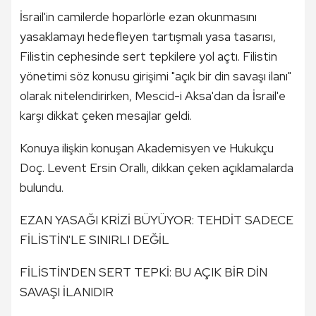
İsrail'in camilerde hoparlörle ezan okunmasını
yasaklamayı hedefleyen tartışmalı yasa tasarısı,
Filistin cephesinde sert tepkilere yol açtı. Filistin
yönetimi söz konusu girişimi "açık bir din savaşı ilanı"
olarak nitelendirirken, Mescid-i Aksa'dan da İsrail'e
karşı dikkat çeken mesajlar geldi.
Konuya ilişkin konuşan Akademisyen ve Hukukçu
Doç. Levent Ersin Orallı, dikkan çeken açıklamalarda
bulundu.
EZAN YASAĞI KRİZİ BÜYÜYOR: TEHDİT SADECE
FİLİSTİN'LE SINIRLI DEĞİL
FİLİSTİN'DEN SERT TEPKİ: BU AÇIK BİR DİN
SAVAŞI İLANIDIR