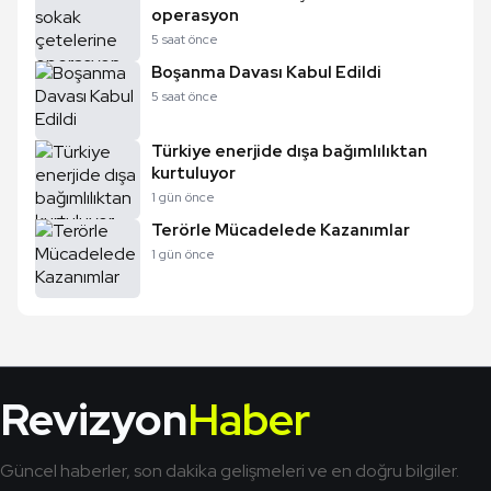
operasyon
5 saat önce
Boşanma Davası Kabul Edildi
5 saat önce
Türkiye enerjide dışa bağımlılıktan
kurtuluyor
1 gün önce
Terörle Mücadelede Kazanımlar
1 gün önce
Revizyon
Haber
Güncel haberler, son dakika gelişmeleri ve en doğru bilgiler.