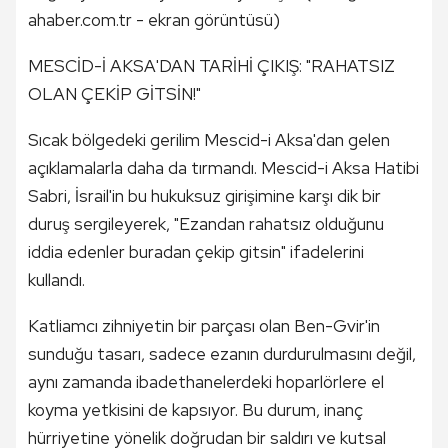
ahaber.com.tr - ekran görüntüsü)
MESCİD-İ AKSA'DAN TARİHİ ÇIKIŞ: "RAHATSIZ
OLAN ÇEKİP GİTSİN!"
Sıcak bölgedeki gerilim Mescid-i Aksa'dan gelen
açıklamalarla daha da tırmandı. Mescid-i Aksa Hatibi
Sabri, İsrail'in bu hukuksuz girişimine karşı dik bir
duruş sergileyerek, "Ezandan rahatsız olduğunu
iddia edenler buradan çekip gitsin" ifadelerini
kullandı.
Katliamcı zihniyetin bir parçası olan Ben-Gvir'in
sunduğu tasarı, sadece ezanın durdurulmasını değil,
aynı zamanda ibadethanelerdeki hoparlörlere el
koyma yetkisini de kapsıyor. Bu durum, inanç
hürriyetine yönelik doğrudan bir saldırı ve kutsal