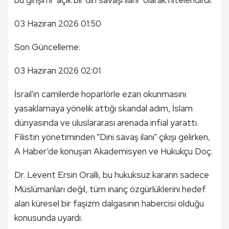
bu girişimi "açık bir din savaşı ilanı" olarak nitelendirdi.
03 Haziran 2026 01:50
Son Güncelleme:
03 Haziran 2026 02:01
İsrail'in camilerde hoparlörle ezan okunmasını
yasaklamaya yönelik attığı skandal adım, İslam
dünyasında ve uluslararası arenada infial yarattı.
Filistin yönetiminden "Dini savaş ilanı" çıkışı gelirken,
A Haber’de konuşan Akademisyen ve Hukukçu Doç.
Dr. Levent Ersin Orallı, bu hukuksuz kararın sadece
Müslümanları değil, tüm inanç özgürlüklerini hedef
alan küresel bir faşizm dalgasının habercisi olduğu
konusunda uyardı.