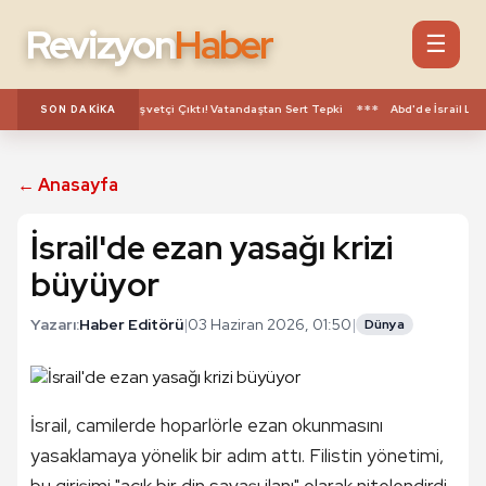
Revizyon
Haber
☰
***
Kime Kefil Olduysa Rüşvetçi Çıktı! Vatandaştan Sert Tepki
Abd'de İsrail Lob
SON DAKIKA
← Anasayfa
İsrail'de ezan yasağı krizi
büyüyor
Yazarı:
Haber Editörü
|
03 Haziran 2026, 01:50
|
Dünya
İsrail, camilerde hoparlörle ezan okunmasını
yasaklamaya yönelik bir adım attı. Filistin yönetimi,