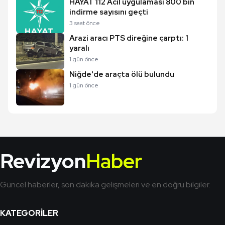
HAYAT 112 Acil uygulaması 800 bin
indirme sayısını geçti
3 saat önce
Arazi aracı PTS direğine çarptı: 1
yaralı
1 gün önce
Niğde'de araçta ölü bulundu
1 gün önce
Revizyon
Haber
Güncel haberler, son dakika gelişmeleri ve en doğru bilgiler.
KATEGORILER