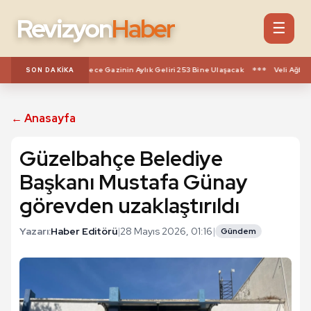
Revizyon
Haber
☰
***
lere Yeni Haklar: 1. Derece Gazinin Aylık Geliri 253 Bine Ulaşacak
Veli Ağbaba 
SON DAKIKA
← Anasayfa
Güzelbahçe Belediye
Başkanı Mustafa Günay
görevden uzaklaştırıldı
Yazarı:
Haber Editörü
|
28 Mayıs 2026, 01:16
|
Gündem