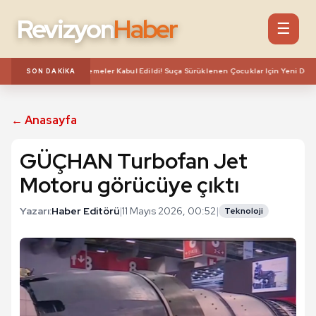
Revizyon
Haber
☰
ara Yönelik Düzenlemeler Kabul Edildi! Suça Sürüklenen Çocuklar Için Yeni Dönem
SON DAKIKA
← Anasayfa
GÜÇHAN Turbofan Jet
Motoru görücüye çıktı
Yazarı:
Haber Editörü
|
11 Mayıs 2026, 00:52
|
Teknoloji