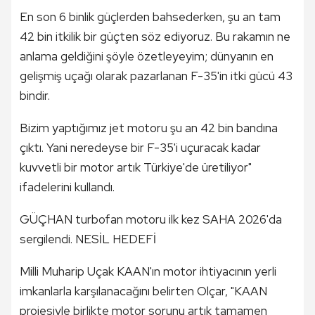
En son 6 binlik güçlerden bahsederken, şu an tam
42 bin itkilik bir güçten söz ediyoruz. Bu rakamın ne
anlama geldiğini şöyle özetleyeyim; dünyanın en
gelişmiş uçağı olarak pazarlanan F-35'in itki gücü 43
bindir.
Bizim yaptığımız jet motoru şu an 42 bin bandına
çıktı. Yani neredeyse bir F-35'i uçuracak kadar
kuvvetli bir motor artık Türkiye'de üretiliyor"
ifadelerini kullandı.
GÜÇHAN turbofan motoru ilk kez SAHA 2026'da
sergilendi. NESİL HEDEFİ
Milli Muharip Uçak KAAN'ın motor ihtiyacının yerli
imkanlarla karşılanacağını belirten Olçar, "KAAN
projesiyle birlikte motor sorunu artık tamamen