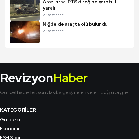
Arazi aracı PTS direğine çarptı: 1
yaralı
22 saat önce
Niğde'de araçta ölü bulundu
22 saat önce
Revizyon
Haber
Güncel haberler, son dakika gelişmeleri ve en doğru bilgiler.
KATEGORILER
Gündem
Ekonomi
ESH Spor