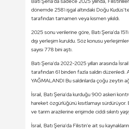
Batı Şeria'da sadece 2025 yılında, Filistinlil
dönemde 258'i işgal altındaki Doğu Kudüs'te 
tarafından tamamen veya kısmen yıkıldı.
2025 sonu verilerine göre, Batı Şeria'da 151'
dışı yerleşim kuruldu. Söz konusu yerleşimlerd
sayısı 778 bini aştı.
Batı Şeria'da 2022-2025 yılları arasında İsrail 
tarafından 61 binden fazla saldırı düze
YAĞMALANDI Bu saldırılarda çoğu zeytin ağa
İsrail, Batı Şeria'da kurduğu 900 askeri kontro
hareket özgürlüğünü kısıtlamayı sürdürüyor. 
ve tarım arazilerine erişimde ciddi sıkıntı yaşı
İsrail, Batı Şeria'da Filistin'e ait su kaynaklar