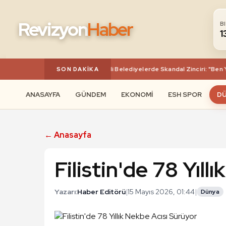
Revizyon
Haber
B
1
Menderes’ten Uşak’a Chp’li Belediyelerde Skandal Zinciri: "Ben Yü
SON DAKIKA
ANASAYFA
GÜNDEM
EKONOMI
ESH SPOR
D
← Anasayfa
Filistin'de 78 Yıll
Yazarı:
Haber Editörü
|
15 Mayıs 2026, 01:44
|
Dünya