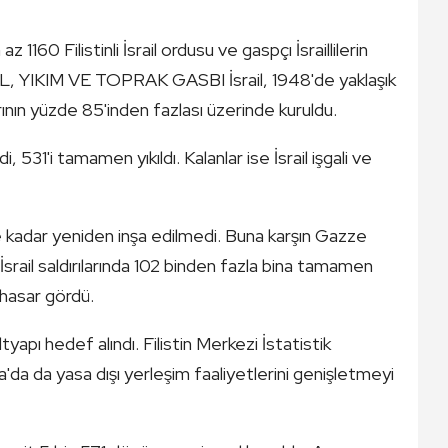
 1160 Filistinli İsrail ordusu ve gaspçı İsraillilerin
ŞGAL, YIKIM VE TOPRAK GASBI İsrail, 1948'de yaklaşık
arının yüzde 85'inden fazlası üzerinde kuruldu.
, 531'i tamamen yıkıldı. Kalanlar ise İsrail işgali ve
 kadar yeniden inşa edilmedi. Buna karşın Gazze
srail saldırılarında 102 binden fazla bina tamamen
hasar gördü.
altyapı hedef alındı. Filistin Merkezi İstatistik
ia'da da yasa dışı yerleşim faaliyetlerini genişletmeyi