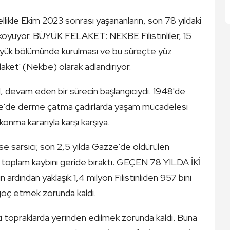
zellikle Ekim 2023 sonrası yaşananların, son 78 yıldaki
ya koyuyor. BÜYÜK FELAKET: NEKBE Filistinliler, 15
n büyük bölümünde kurulması ve bu süreçte yüz
laket' (Nekbe) olarak adlandırıyor.
ğil, devam eden bir sürecin başlangıcıydı. 1948'de
zze'de derme çatma çadırlarda yaşam mücadelesi
 konma kararıyla karşı karşıya.
sarsıcı; son 2,5 yılda Gazze'de öldürülen
nin toplam kaybını geride bıraktı. GEÇEN 78 YILDA İKİ
rdından yaklaşık 1,4 milyon Filistinliden 957 bini
göç etmek zorunda kaldı.
ındaki topraklarda yerinden edilmek zorunda kaldı. Buna