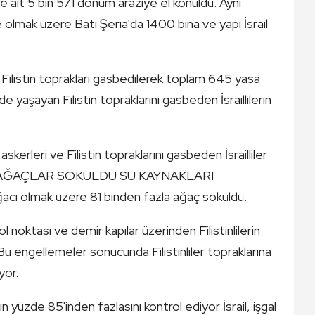
ere ait 5 bin 571 dönüm araziye el konuldu. Aynı
olmak üzere Batı Şeria'da 1400 bina ve yapı İsrail
i Filistin toprakları gasbedilerek toplam 645 yasa
e yaşayan Filistin topraklarını gasbeden İsraillilerin
askerleri ve Filistin topraklarını gasbeden İsrailliler
nledi. AĞAÇLAR SÖKÜLDÜ SU KAYNAKLARI
cı olmak üzere 81 binden fazla ağaç söküldü.
l noktası ve demir kapılar üzerinden Filistinlilerin
Bu engellemeler sonucunda Filistinliler topraklarına
yor.
ının yüzde 85'inden fazlasını kontrol ediyor İsrail, işgal