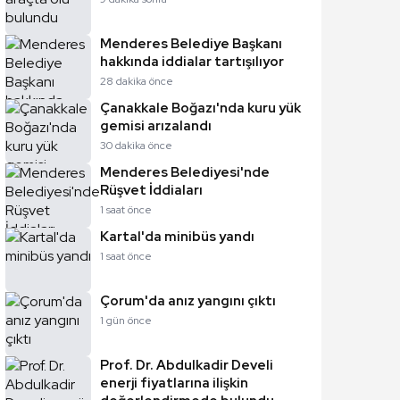
Menderes Belediye Başkanı
hakkında iddialar tartışılıyor
28 dakika önce
Çanakkale Boğazı'nda kuru yük
gemisi arızalandı
30 dakika önce
Menderes Belediyesi'nde
Rüşvet İddiaları
1 saat önce
Kartal'da minibüs yandı
1 saat önce
Çorum'da anız yangını çıktı
1 gün önce
Prof. Dr. Abdulkadir Develi
enerji fiyatlarına ilişkin