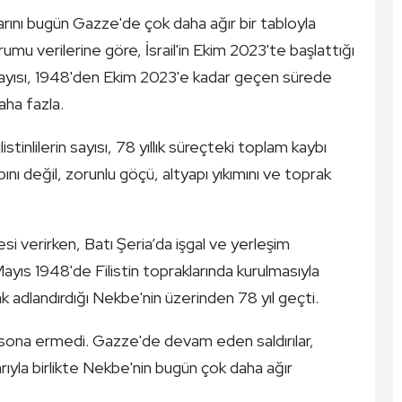
larını bugün Gazze'de çok daha ağır bir tabloyla
rumu verilerine göre, İsrail'in Ekim 2023'te başlattığı
 sayısı, 1948'den Ekim 2023'e kadar geçen sürede
aha fazla.
tinlilerin sayısı, 78 yıllık süreçteki toplam kaybı
aybını değil, zorunlu göçü, altyapı yıkımını ve toprak
i verirken, Batı Şeria’da işgal ve yerleşim
 Mayıs 1948'de Filistin topraklarında kurulmasıyla
rak adlandırdığı Nekbe'nin üzerinden 78 yıl geçti.
an sona ermedi. Gazze'de devam eden saldırılar,
larıyla birlikte Nekbe'nin bugün çok daha ağır