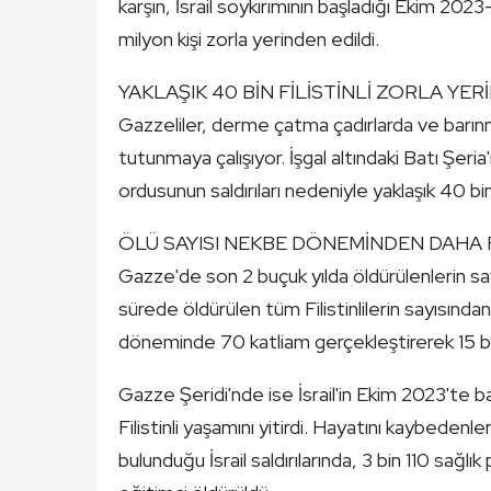
karşın, İsrail soykırımının başladığı Ekim 2
milyon kişi zorla yerinden edildi.
YAKLAŞIK 40 BİN FİLİSTİNLİ ZORLA YERİND
Gazzeliler, derme çatma çadırlarda ve barı
tutunmaya çalışıyor. İşgal altındaki Batı Şeri
ordusunun saldırıları nedeniyle yaklaşık 40 bin 
ÖLÜ SAYISI NEKBE DÖNEMİNDEN DAHA FAZLA 
Gazze'de son 2 buçuk yılda öldürülenlerin 
sürede öldürülen tüm Filistinlilerin sayısın
döneminde 70 katliam gerçekleştirerek 15 bind
Gazze Şeridi'nde ise İsrail'in Ekim 2023'te b
Filistinli yaşamını yitirdi. Hayatını kaybedenl
bulunduğu İsrail saldırılarında, 3 bin 110 sağl