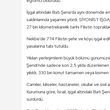
eğitimci öldürüldü.
İşgal altındaki Batı Şeria'da aynı dönemde en az
saldırılarında yaşamını yitirdi. SİYONİST İ
27 bin kilometrekarelik tarihi Filistin toprakl
Nekbe'de 774 Filistin şehir ve köyü işgal edildi
yasalarına tabi tutuldu.
Yıkılan yerleşimlerin büyük bölümü günümüze
Şeridi'nde sadece son 2,5 yılda düzenlenen İ
yıkıldı, 330 bin konut tamamen veya kısmen 
Camiler, kiliseler, hastaneler, okullar ve sivil 
Kurumuna göre, İsrail, işgal altındaki Batı Şer
sürdürdü.