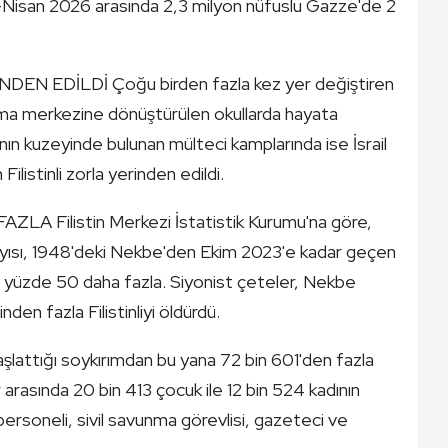
023-Nisan 2026 arasında 2,3 milyon nüfuslu Gazze'de 2
EN EDİLDİ Çoğu birden fazla kez yer değiştiren
nma merkezine dönüştürülen okullarda hayata
a'nın kuzeyinde bulunan mülteci kamplarında ise İsrail
Filistinli zorla yerinden edildi.
Filistin Merkezi İstatistik Kurumu'na göre,
sayısı, 1948'deki Nekbe'den Ekim 2023'e kadar geçen
dan yüzde 50 daha fazla. Siyonist çeteler, Nekbe
en fazla Filistinliyi öldürdü.
aşlattığı soykırımdan bu yana 72 bin 601'den fazla
er arasında 20 bin 413 çocuk ile 12 bin 524 kadının
ık personeli, sivil savunma görevlisi, gazeteci ve