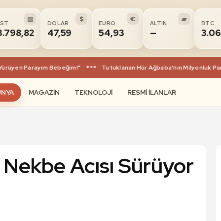
▥
$
€
▰
IST
DOLAR
EURO
ALTIN
BTC
3.798,82
47,59
54,93
—
3.0
rüyen Parayım Bebeğim!"
***
Tutuklanan Hür Ağbaba'nın Milyonluk Para Tr
ÜNYA
MAGAZIN
TEKNOLOJI
RESMI İLANLAR
ık Nekbe Acısı Sürüyor