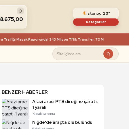
₿
☀
İstanbul 23°
68.675,00
Kategoriler
afiği Masak Raporunda! 343 Milyon Tl'lik Transfer, 70 Milyon Tl Nakit Çek
BENZER HABERLER
Arazi aracı PTS direğine çarptı:
1 yaralı
19 dakika sonra
Niğde'de araçta ölü bulundu
9 dakika sonra