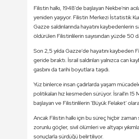
Filistin halkı, 1948'de başlayan Nekbe'nin acı
yeniden yaşıyor. Filistin Merkezi İstatistik Ku
Gazze saldırılarında hayatını kaybedenlerin
öldürülen Filistinlilerin sayısından yüzde 50 d
Son 2,5 yılda Gazze’de hayatını kaybeden Filis
geride bıraktı. İsrail saldırıları yalnızca can k
gasbını da tarihi boyutlara taşıdı.
Yüz binlerce insan çadırlarda yaşam mücadeles
politikaları hız kesmeden sürüyor. İsrail'in 15
başlayan ve Filistinlilerin 'Büyük Felaket' ola
Ancak Filistin halkı için bu süreç hiçbir zam
zorunlu göçler, sivil ölümleri ve altyapı yıkım
sonuçlarla sürdüğü belirtiliyor.