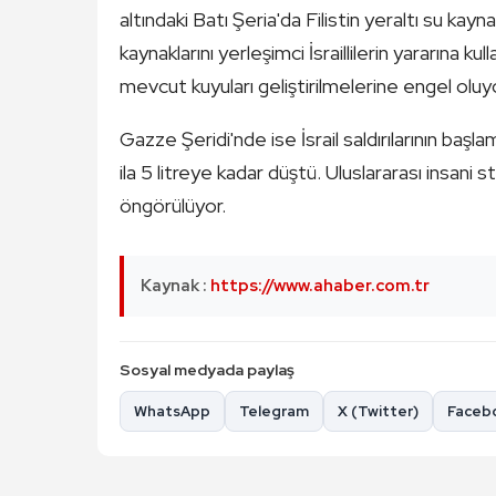
altındaki Batı Şeria'da Filistin yeraltı su kay
kaynaklarını yerleşimci İsraillilerin yararına kull
mevcut kuyuları geliştirilmelerine engel oluy
Gazze Şeridi'nde ise İsrail saldırılarının başl
ila 5 litreye kadar düştü. Uluslararası insani
öngörülüyor.
Kaynak :
https://www.ahaber.com.tr
Sosyal medyada paylaş
WhatsApp
Telegram
X (Twitter)
Faceb