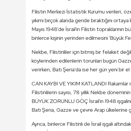
Filistin Merkezi İstatistik Kurumu verileri, ö
yıkımı birçok alanda geride bıraktığını orta
Mayıs 1948'de İsrail'in Filistin topraklarını
binlerce kişinin yerinden edilmesini 'Büyük Fe
Nekbe, Filistinliler için bitmiş bir felaket de
köylerinden edilenlerin torunları bugün Ga
verirken, Batı Şeria'da ise her gün yeni bir el
CAN KAYBI VE YIKIM KATLANDI Rakamlar ise 
Filistinlilerin sayısı, 78 yıllık Nekbe dönemi
BÜYÜK ZORUNLU GÖÇ İsrail'in 1948 işgalinin a
Batı Şeria, Gazze ve çevre Arap ülkelerine 
Ayrıca, binlerce Filistinli de İsrail işgali alt