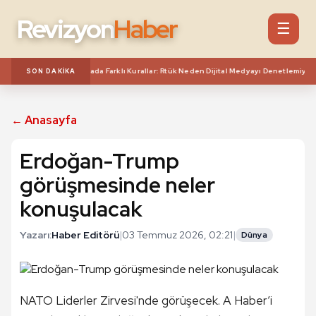
Revizyon
Haber
☰
mine Sefa! Aynı Mecrada Farklı Kurallar: Rtük Neden Dijital Medyayı Denetlemiyor?
SON DAKIKA
← Anasayfa
Erdoğan-Trump
görüşmesinde neler
konuşulacak
Yazarı:
Haber Editörü
|
03 Temmuz 2026, 02:21
|
Dünya
NATO Liderler Zirvesi'nde görüşecek. A Haber’i