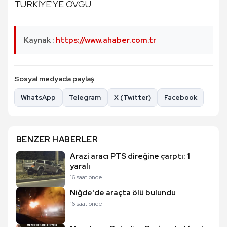
TÜRKİYE'YE ÖVGÜ
Kaynak :
https://www.ahaber.com.tr
Sosyal medyada paylaş
WhatsApp
Telegram
X (Twitter)
Facebook
BENZER HABERLER
Arazi aracı PTS direğine çarptı: 1
yaralı
16 saat önce
Niğde'de araçta ölü bulundu
16 saat önce