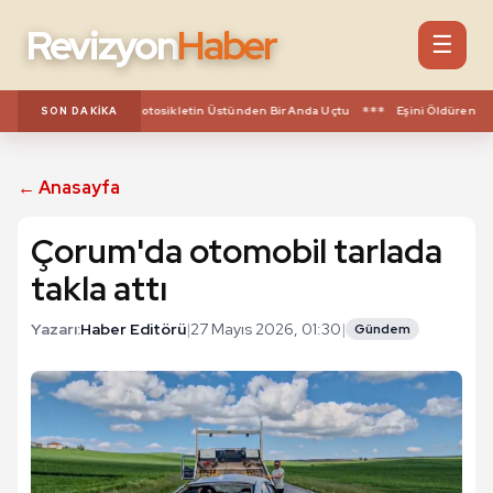
Revizyon
Haber
☰
***
Feci Kaza Kamerada! Motosikletin Üstünden Bir Anda Uçtu
Eşini Öldüren Koc
SON DAKIKA
← Anasayfa
Çorum'da otomobil tarlada
takla attı
Yazarı:
Haber Editörü
|
27 Mayıs 2026, 01:30
|
Gündem