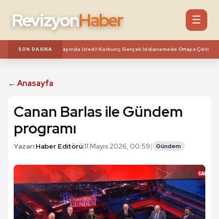
Revizyon
Haber
☰
**
ü Arama Açtırıp Canlı Yayında Izledi! Korkunç Gerçek Iddianamede Ortaya Çıktı
SON DAKIKA
← Anasayfa
Canan Barlas ile Gündem
programı
Yazarı:
Haber Editörü
|
11 Mayıs 2026, 00:59
|
Gündem