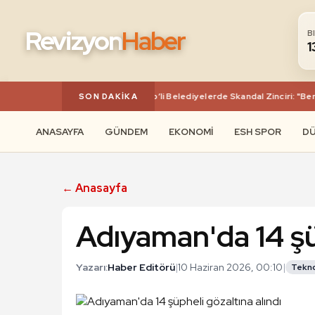
Revizyon
Haber
B
1
Menderes’ten Uşak’a Chp’li Belediyelerde Skandal Zinciri: "Ben
SON DAKIKA
ANASAYFA
GÜNDEM
EKONOMI
ESH SPOR
D
← Anasayfa
Adıyaman'da 14 şüp
Yazarı:
Haber Editörü
|
10 Haziran 2026, 00:10
|
Tekno