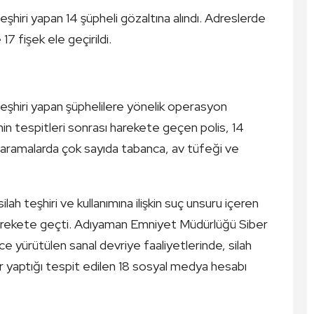
hiri yapan 14 şüpheli gözaltına alındı. Adreslerde
7 fişek ele geçirildi.
şhiri yapan şüphelilere yönelik operasyon
nin tespitleri sonrası harekete geçen polis, 14
an aramalarda çok sayıda tabanca, av tüfeği ve
h teşhiri ve kullanımına ilişkin suç unsuru içeren
r harekete geçti. Adıyaman Emniyet Müdürlüğü Siber
 yürütülen sanal devriye faaliyetlerinde, silah
mlar yaptığı tespit edilen 18 sosyal medya hesabı