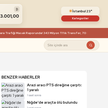
₿
☀
İstanbul 23°
63.001,00
Kategoriler
a Trafiği Masak Raporunda! 343 Milyon Tl'lik Transfer, 70 Milyon Tl Nakit
BENZER HABERLER
Arazi aracı PTS direğine çarptı:
1 yaralı
1 saat sonra
Niğde'de araçta ölü bulundu
1 saat sonra