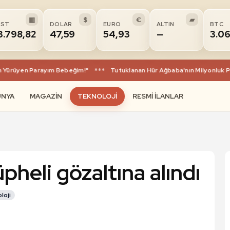
▥
$
€
▰
IST
DOLAR
EURO
ALTIN
BTC
3.798,82
47,59
54,93
—
3.0
 Yürüyen Parayım Bebeğim!"
***
Tutuklanan Hür Ağbaba'nın Milyonluk Par
ÜNYA
MAGAZIN
TEKNOLOJI
RESMI İLANLAR
heli gözaltına alındı
loji