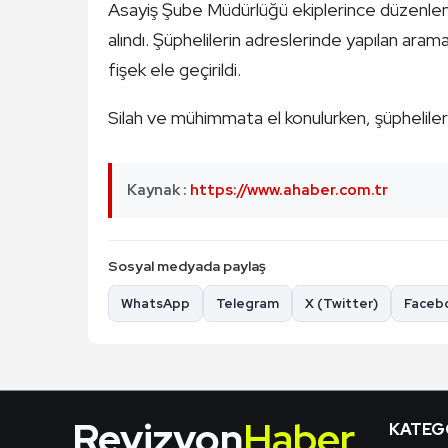
Asayiş Şube Müdürlüğü ekiplerince düzenlen
alındı. Şüphelilerin adreslerinde yapılan aram
fişek ele geçirildi.
Silah ve mühimmata el konulurken, şüpheliler h
Kaynak :
https://www.ahaber.com.tr
Sosyal medyada paylaş
WhatsApp
Telegram
X (Twitter)
Faceb
Revizyon
Haber
KATEG