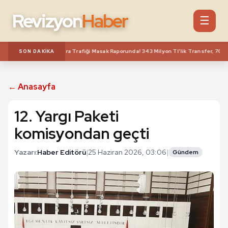
Revizyon
Haber
☰
a'nın Milyonluk Para Trafiği Masak Raporunda! 343 Milyon Tl'lik Transfer, 70 Milyon
SON DAKIKA
← Anasayfa
12. Yargı Paketi
komisyondan geçti
Yazarı:
Haber Editörü
|
25 Haziran 2026, 03:06
|
Gündem