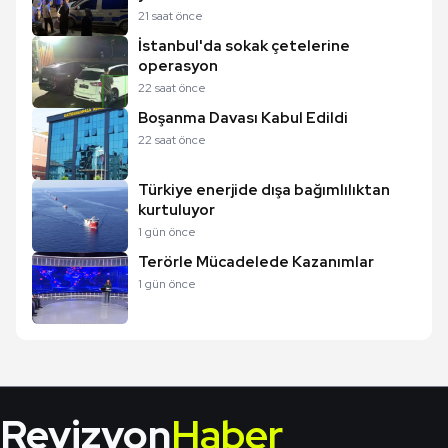
21 saat önce
İstanbul'da sokak çetelerine
operasyon
22 saat önce
Boşanma Davası Kabul Edildi
22 saat önce
Türkiye enerjide dışa bağımlılıktan
kurtuluyor
1 gün önce
Terörle Mücadelede Kazanımlar
1 gün önce
Revizyon
Haber