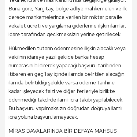
Teklifle, İcra ve İflas Kanunu'nda değişikliğe gidiliyor.
Buna göre, Yargıtay, bölge adliye mahkemeleri ve ilk
derece mahkemelerince verilen bir miktar para ile
vekalet ücreti ve yargılama giderlerine ilişkin ilamlar,
idare tarafından gecikmeksizin yerine getirilecek.
Hükmedilen tutarın ödenmesine ilişkin alacaklı veya
vekilinin idareye yazılı şekilde banka hesap
numarasını bildirerek yapacağı başvuru tarihinden
itibaren en geç 1 ay içinde ilamda belirtilen alacağın
ilamda belirtildiği şekilde varsa ödeme tarihine
kadar işleyecek faizi ve diğer ferileriyle birlikte
ödenmediği takdirde ilamlı icra takibi yapılabilecek.
Bu başvuru yapılmaksızın doğrudan doğruya ilamlı
icra yoluna başvurulamayacak.
MİRAS DAVALARINDA BİR DEFAYA MAHSUS